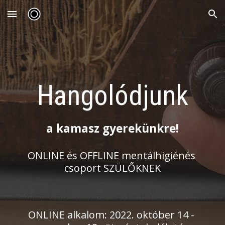
Skip to main content
Skip to navigation
Hangolódjunk
a kamasz gyerekünkre!
ONLINE és OFFLINE mentálhigiénés 
csoport SZÜLŐKNEK
ONLINE alkalom: 2022. 
október
 1
4
 - 