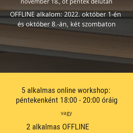
november
 1
8
., öt péntek délután
OFFLINE alkalom: 2022. október 1-én 
és október 8.-án, két szombaton
5 alkalmas online workshop: 
péntekenként 18:00 - 20:00 óráig
vagy
2 alkalmas OFFLINE 