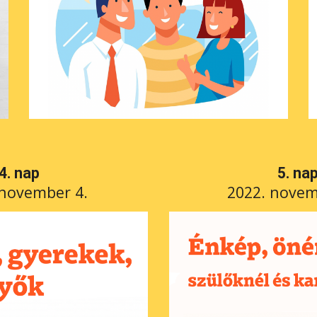
4
. nap
5
. na
november 4
.
2022. 
novem