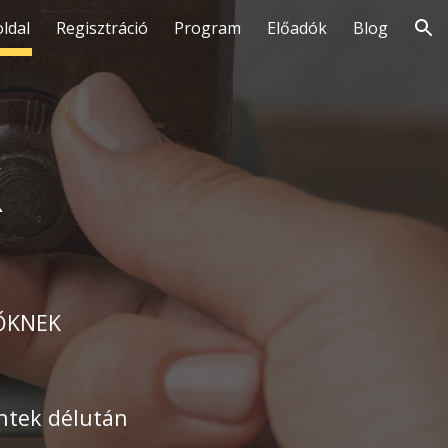
ldal
Regisztráció
Program
Előadók
Blog
ion
k
LŐKNEK
éntek délután