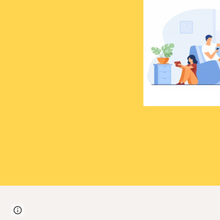
Page
Google Sites
Report abuse