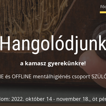
Főo
ip to main content
Skip to navigat
Hangolódjun
a kamasz gyerekünkre!
E és OFFLINE mentálhigiénés csoport SZÜ
lom: 2022. 
október
 1
4
 - 
november
 1
8
., öt p