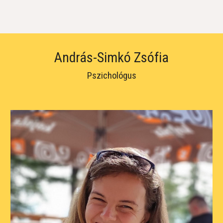
András-Simkó Zsófia
Pszichológus