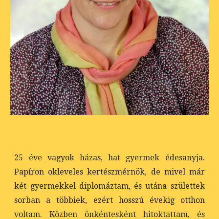
25 éve vagyok házas, hat gyermek édesanyja.
Papíron okleveles kertészmérnök, de mivel már
két gyermekkel diplomáztam, és utána születtek
sorban a többiek, ezért hosszú évekig otthon
voltam. Közben önkéntesként hitoktattam, és