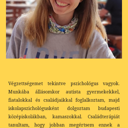
Végzettségemet tekintve pszichológus vagyok.
Munkába állásomkor autista gyermekekkel,
fiatalokkal és családjaikkal foglalkoztam, majd
iskolapszichológusként dolgoztam budapesti
középiskolákban, kamaszokkal. Családterápiát
tanultam, hogy jobban megértsem ennek a