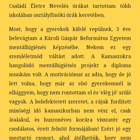
Családi Életre Nevelés órákat tartottam több
iskolában osztályfőnöki órák keretében.
Most, hogy a gyerekek kifelé repülnek, 3 éve
belevágtam a Károli Gáspár Református Egyetem
mentálhigiénés képzésébe. Nekem ez egy
szemléletmód váltást adott. A Kamaszokra
hangolódó mentálhigiénés projekt a diploma
munkám volt. A motivációmat az adta, hogy de jó
lett volna, hogy már az első gyerekemnél is
elhiggyem, hogy nem rontottam el és 'elég jó' szülő
vagyok. A belefektetett szeretet, a rájuk fordított
minőségi idő kamaszkorban nem vész el, csak
átalakul, és huszonéves korára visszatér egy
csodálatos, érett felnőtt formájában! Ezért jó egy
megtartó csoport, ahol átélhetjük, hogy nem