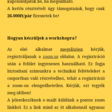
kapcsolódjatok be, ha megoldható.
A kettős résztvételt úgy támogatnánk, hogy csak
26.000ft/pár
fizessetek be!
Hogyan készüljek a workshopra
?
Az első alkalmat
megelőzően
kérjük,
regisztráljanak a
zoom.us
oldalon. A regisztráció
után a felület ingyenesen használható. Ez fogja
biztosítani számunkra a technikai feltételeket a
csoportban való részvételhez, tehát a regisztráció
a zoom-on elengedhetetlen. Kérjük, ezt tegyék
meg időben!
A jelentkezőknek e-mailt küldünk a pontos zoom
linkkel. Ez a link mind az öt alkalomnál ugyanaz