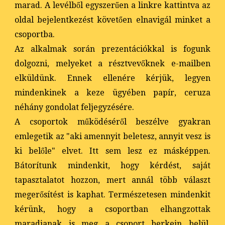
marad. A levélből egyszerűen a linkre kattintva az
oldal bejelentkezést követően elnavigál minket a
csoportba.
Az alkalmak során prezentációkkal is fogunk
dolgozni, melyeket a résztvevőknek e-mailben
elküldünk. Ennek ellenére kérjük, legyen
mindenkinek a keze ügyében papír, ceruza
néhány gondolat feljegyzésére.
A csoportok működéséről beszélve gyakran
emlegetik az "aki amennyit beletesz, annyit vesz is
ki belőle" elvet. Itt sem lesz ez másképpen.
Bátorítunk mindenkit, hogy kérdést, saját
tapasztalatot hozzon, mert annál több választ
megerősítést is kaphat. Természetesen mindenkit
kérünk, hogy a csoportban elhangzottak
maradjanak is meg a csoport berkein belül,