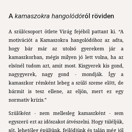
A 
kamaszokra hangolódó
ról röviden 
A szülőcsoport ötlete Virág fejéből pattant ki. “A
motivációt a Kamaszokra hangolódóhoz az adta,
hogy bár már az utolsó gyerekem jár a
kamaszkorban, mégis milyen jó lett volna, ha az
elsőnél tudom azt, amit most. Kisgyerek kis gond,
nagygyerek, nagy gond - mondják. Így a
kamaszkor rémként lebeg a szülő szeme előtt, de
bármit is tesz ellene, az eljön, mert ez egy
normatív krízis.”
Szülőként - nem mellesleg kamaszként - sem
egyszerű ezt az időszakot átvészelni. Hogy túléljük,
sőt, lehetőleg épüljünk, fejlődjünk és talán még jól